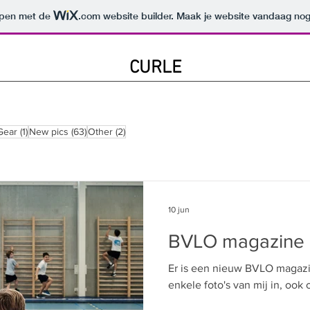
orpen met de
.com
website builder. Maak je website vandaag nog
CURLE
6 posts
1 post
63 posts
2 posts
Gear
(1)
New pics
(63)
Other
(2)
10 jun
BVLO magazine
Er is een nieuw BVLO magazi
enkele foto's van mij in, ook 