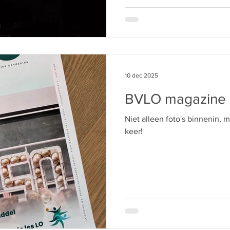
10 dec 2025
BVLO magazine
Niet alleen foto's binnenin,
keer!