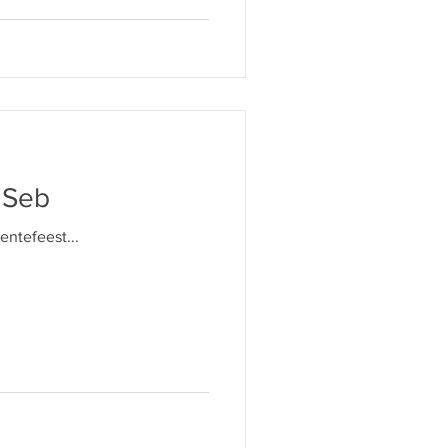
 Seb
lentefeest...