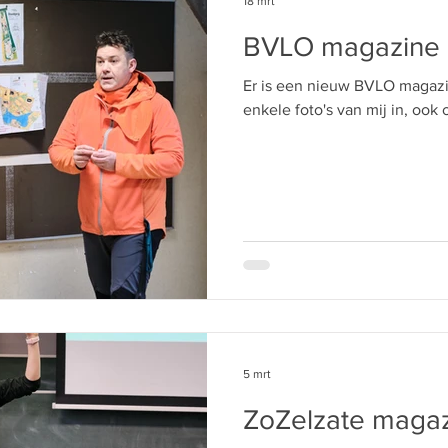
18 mrt
BVLO magazine
Er is een nieuw BVLO magazi
enkele foto's van mij in, ook 
5 mrt
ZoZelzate maga